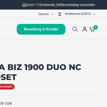
Voor 17:00 besteld, Zelfde werkdag verzonden
Niederlande (EUR €)
Deutsch
0
Bewerbung & Kontakt
A BIZ 1900 DUO NC
SET
usverkauft
29-104