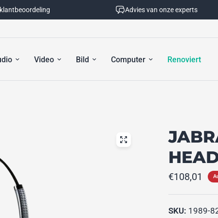
 klantbeoordeling
Advies van onze experts
dio
Video
Bild
Computer
Renoviert
JABR
HEAD
€108,01
A
SKU:
1989-8