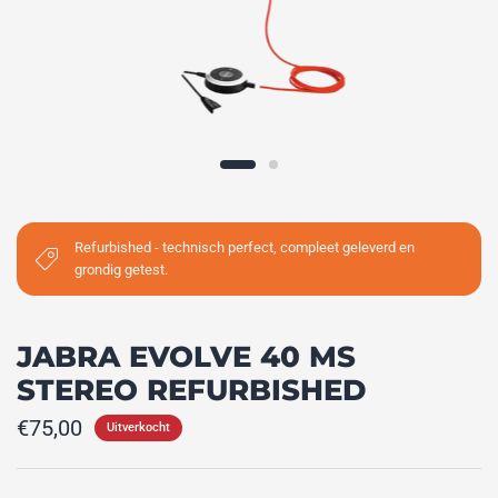
Refurbished - technisch perfect, compleet geleverd en
grondig getest.
JABRA EVOLVE 40 MS
STEREO REFURBISHED
€75,00
Uitverkocht