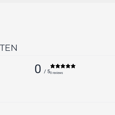
NTEN
0
/ 5
0 reviews