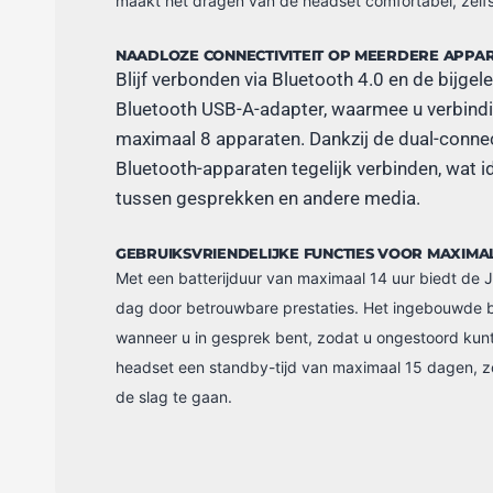
maakt het dragen van de headset comfortabel, zelf
NAADLOZE CONNECTIVITEIT OP MEERDERE APPA
Blijf verbonden via Bluetooth 4.0 en de bijge
Bluetooth USB-A-adapter, waarmee u verbind
maximaal 8 apparaten. Dankzij de dual-connect
Bluetooth-apparaten tegelijk verbinden, wat i
tussen gesprekken en andere media.
GEBRUIKSVRIENDELIJKE FUNCTIES VOOR MAXIMALE
Met een batterijduur van maximaal 14 uur biedt de 
dag door betrouwbare prestaties. Het ingebouwde bu
wanneer u in gesprek bent, zodat u ongestoord kun
headset een standby-tijd van maximaal 15 dagen, zo
de slag te gaan.