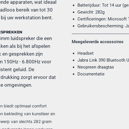
ende apparaten, wat ideaal
Batterijduur: Tot 14 uur (g
adloos bereik van tot 30
Gewicht: 282g
t bij uw werkstation bent.
Certificeringen: Microsoft 
Gebruikersbescherming: 
GESPREKKEN
28mm luidspreker die een
Meegeleverde accessoires
ken als bij het afspelen
Headset
k en gesprekken zijn
Jabra Link 390 Bluetooth 
en 150Hz - 6.800Hz voor
Neopreen draagtas
stent geluid. De
Documentatie
drukking zorgt ervoor dat
ige omgevingen.
n biedt optimaal comfort
n bekleding van kunstleer en
ntwerp van slechts 282 gram