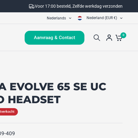
Voor 17:00 besteld, Zelfde werkdag verzonden
Nederland (EUR €)
Nederlands
0
Aanvraag & Contact
A EVOLVE 65 SE UC
 HEADSET
itverkocht
39-409