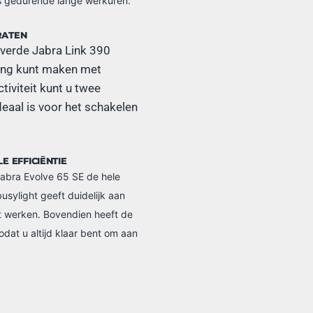
s gedurende lange werkuren.
RATEN
leverde Jabra Link 390
ing kunt maken met
iviteit kunt u twee
deaal is voor het schakelen
 EFFICIËNTIE
Jabra Evolve 65 SE de hele
sylight geeft duidelijk aan
t werken. Bovendien heeft de
dat u altijd klaar bent om aan