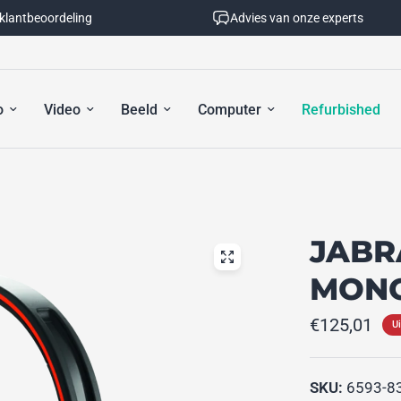
 klantbeoordeling
Advies van onze experts
o
Video
Beeld
Computer
Refurbished
JABR
MONO
€125,01
U
SKU:
6593-8