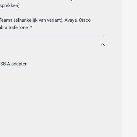
esprekken)
Teams (afhankelijk van variant), Avaya, Cisco
Jabra SafeTone™
USB-A adapter