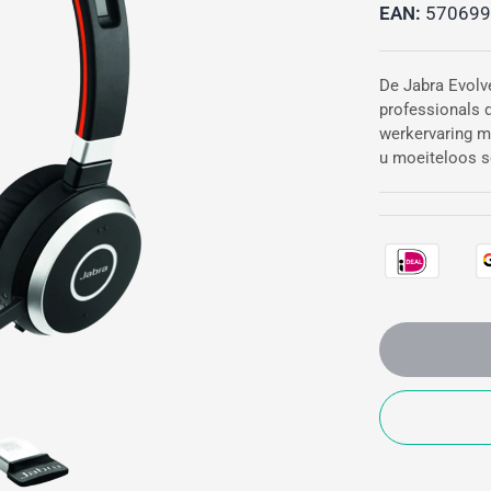
EAN:
570699
De Jabra Evolv
professionals d
werkervaring me
u moeiteloos s