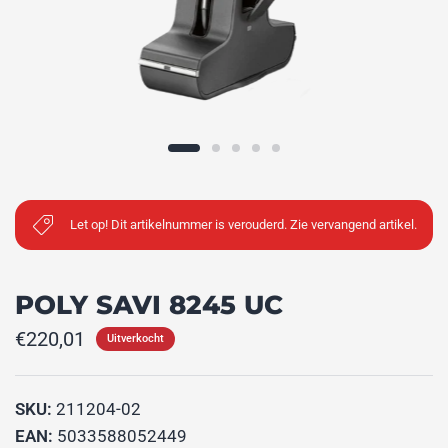
Let op! Dit artikelnummer is verouderd. Zie vervangend artikel.
POLY SAVI 8245 UC
€220,01
Uitverkocht
SKU:
211204-02
EAN:
5033588052449