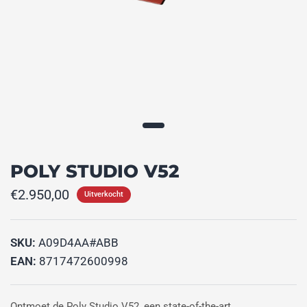
POLY STUDIO V52
€2.950,00
Uitverkocht
SKU:
A09D4AA#ABB
EAN:
8717472600998
Ontmoet de Poly Studio V52, een state-of-the-art