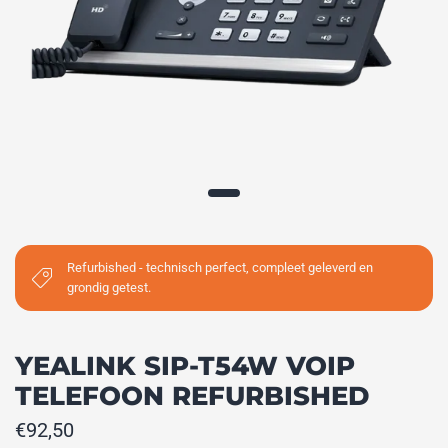
Refurbished - technisch perfect, compleet geleverd en
grondig getest.
YEALINK SIP-T54W VOIP
TELEFOON REFURBISHED
€92,50