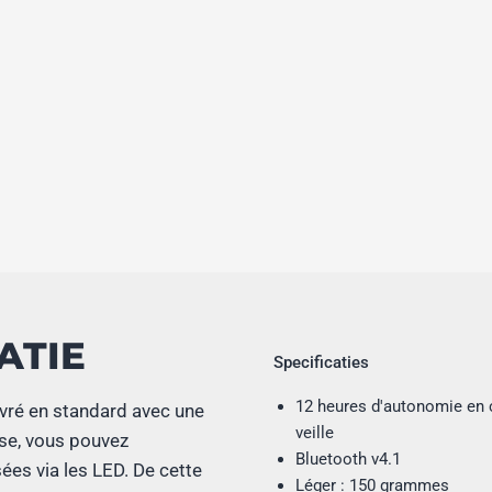
ATIE
Specificaties
12 heures d'autonomie en c
ivré en standard avec une
veille
ase, vous pouvez
Bluetooth v4.1
ées via les LED. De cette
Léger : 150 grammes