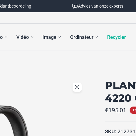
 klantbeoordeling
Advies van onze experts
io
Vidéo
Image
Ordinateur
Recycler
PLAN
4220
€195,01
É
SKU:
212731