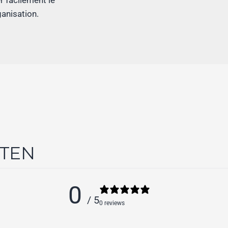
r facilement le
anisation.
NTEN
0
/ 5
0 reviews