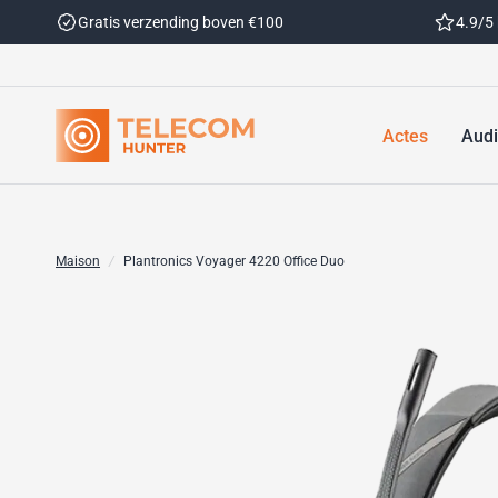
Gratis verzending boven €100
4.9/5
Actes
Aud
Maison
/
Plantronics Voyager 4220 Office Duo